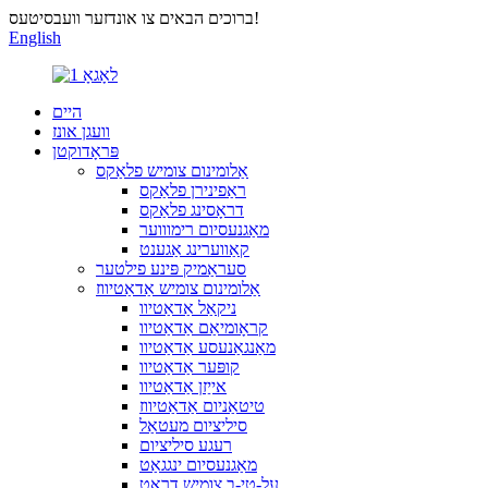
ברוכים הבאים צו אונדזער וועבסיטעס!
English
היים
וועגן אונז
פּראָדוקטן
אַלומינום צומיש פלאַקס
ראַפינירן פלאַקס
דראָסינג פלאַקס
מאַגנעסיום רימוווער
קאַווערינג אַגענט
סעראַמיק פּינע פילטער
אַלומינום צומיש אַדאַטיווז
ניקאַל אַדאַטיוו
קראָומיאַם אַדאַטיוו
מאַנגאַנעסע אַדאַטיוו
קופּער אַדאַטיוו
אייַזן אַדאַטיוו
טיטאַניום אַדאַטיווז
סיליציום מעטאַל
רעגע סיליציום
מאַגנעסיום ינגגאַט
על-טי-ב צומיש דראָט