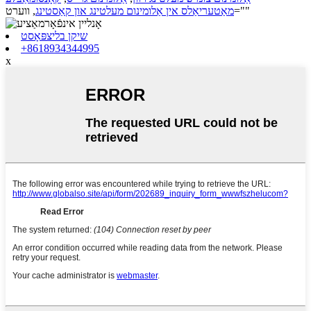
, ווערט=""
מאַטעריאַלס אין אַלומינום מעלטינג און קאַסטינג
שיקן בליצפּאָסט
+8618934344995
x