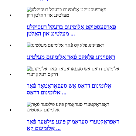
פאַרפעסטיקט אַלומינום ברעקל רעסיקלע
מעלטינג און האַלטן ...
ראַפיינינג פלאַקס פֿאַר אַלומינום מעלטינג
אַלומינום דראָס אַש סעפּאַראַטאָר פֿאַר
אַלומינום דראָס ...
ראַפראַקטערי סעראַמיק פּינע פילטער פֿאַר
אַלומינום קאַ ...