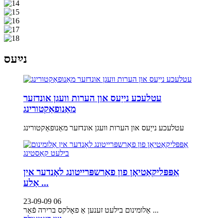
נײַעס
עטלעכע נייַעס און הערות וועגן אונדזער
מאַנופאַקטורינג
עטלעכע נייַעס און הערות וועגן אונדזער מאַנופאַקטורינג
אַפּפּליקאַטיאָן פון פאַרשפּרייטונג לאָנדער אין
אַלע ...
23-09-09 06
אַלומינום בילעט זענען אַ פאָלקס ברירה פֿאַר ...