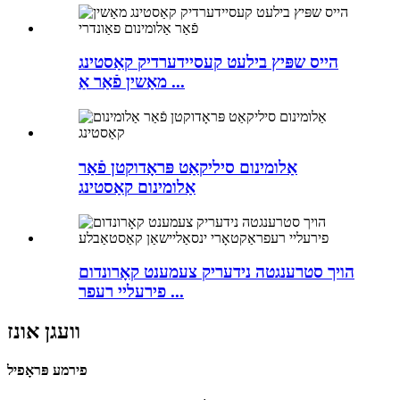
הייס שפּיץ בילעט קעסיידערדיק קאַסטינג
מאַשין פֿאַר אַ ...
אַלומינום סיליקאַט פּראָדוקטן פֿאַר
אַלומינום קאַסטינג
הויך סטרענגטה נידעריק צעמענט קאָרונדום
פירעליי רעפר ...
וועגן אונז
פירמע פּראָפיל