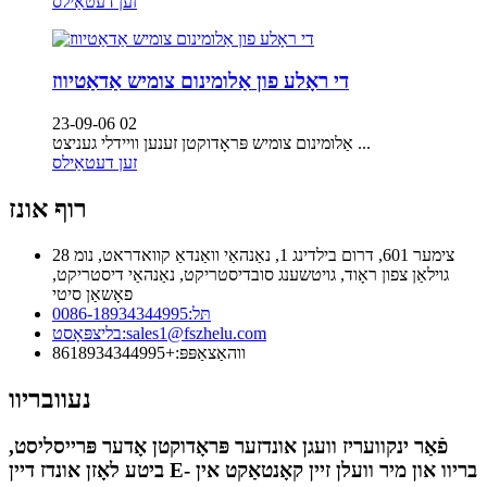
זען דעטאַילס
די ראָלע פון ​​אַלומינום צומיש אַדאַטיווז
23-09-06 02
אַלומינום צומיש פּראָדוקטן זענען וויידלי געניצט ...
זען דעטאַילס
רוף אונז
צימער 601, דרום בילדינג 1, נאַנהאַי וואַנדאַ קוואדראט, נומ 28
גוילאַן צפון ראָוד, גויטשענג סובדיסטריקט, נאַנהאַי דיסטריקט,
פאָשאַן סיטי
תּל:
0086-18934344995
sales1@fszhelu.com
בליצפּאָסט:
ווהאַצאַפּפּ:
+8618934344995
נעוובריוו
פֿאַר ינקוועריז וועגן אונדזער פּראָדוקטן אָדער פּרייסליסט,
ביטע לאָזן אונדז דיין E- בריוו און מיר וועלן זיין קאָנטאַקט אין