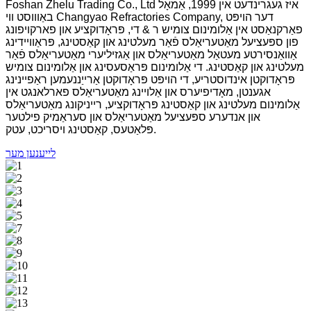
Foshan Zhelu Trading Co., Ltd איז געגרינדעט אין 1999, אַמאָל
באַוווסט ווי Changyao Refractories Company, דער הויפּט
פאַרקנאַסט אין אַלומינום צומיש ר & די, פּראָדוקציע און פארקויפונג
פון ספּעציעל מאַטעריאַלס פֿאַר מעלטינג און קאַסטינג, פּראַוויידינג
אַוואַנסירטע מעטאַל מאַטעריאַלס און אַגזיליערי מאַטעריאַלס פֿאַר
מעלטינג און קאַסטינג. די אַלומינום פּראַסעסינג און אַלומינום צומיש
פּראָדוקטן אינדוסטריע, די הויפּט פּראָדוקטן אַרייַננעמען ראַפיינינג
אגענטן, מאָדיפיערס און אַלויינג מאַטעריאַלס פארלאנגט אין
אַלומינום מעלטינג און קאַסטינג פּראָדוקציע, רייניקונג מאַטעריאַלס
און אנדערע ספּעציעל מאַטעריאַלס און סעראַמיק פילטער
פּלאַטעס, קאַסטינג ויסריכט, עטק.
לייענען מער