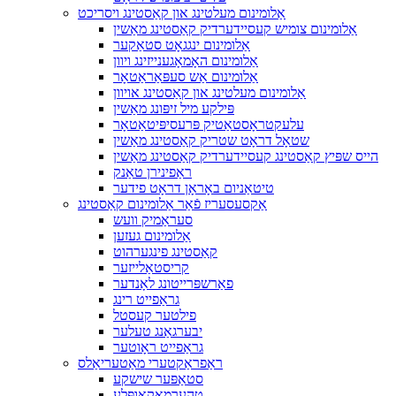
אַלומינום מעלטינג און קאַסטינג ויסריכט
אַלומינום צומיש קעסיידערדיק קאַסטינג מאַשין
אַלומינום ינגגאָט סטאַקער
אַלומינום האָמאָגענייזינג ויוון
אַלומינום אַש סעפּאַראַטאָר
אַלומינום מעלטינג און קאַסטינג אויוון
פּילקע מיל זיפּונג מאַשין
עלעקטראָסטאַטיק פּרעסיפּיטאַטאָר
שטאָל דראָט שטריק קאַסטינג מאַשין
הייס שפּיץ קאַסטינג קעסיידערדיק קאַסטינג מאַשין
ראַפינירן טאַנק
טיטאַניום באָראָן דראָט פידער
אַקסעסעריז פֿאַר אַלומינום קאַסטינג
סעראַמיק וועש
אַלומינום געזען
קאַסטינג פינגערהוט
קריסטאַלייזער
פאַרשפּרייטונג לאָנדער
גראַפייט רינג
פילטער קעסטל
יבערגאַנג טעלער
גראַפייט ראָוטער
ראַפראַקטערי מאַטעריאַלס
סטאַפּער שישקע
טהערמאָקאָופּלע