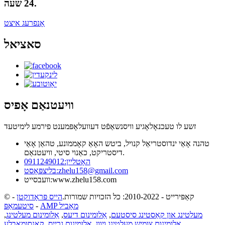
24 שעה.
אָנפרעג איצט
סאציאל
וויעטנאַם אָפיס
זשע לו טעכנאָלאָגיע וויסנשאַפֿט דעוועלאָפּמענט פירמע לימיטעד
טהנה אָאַי ינדוסטריאַל קנויל, ביטש האָאַ קאָממונע, טהאַן אָאַי
דיסטריקט, כאַנוי סיטי, וויעטנאַם.
האָטליין:
0911249012
zhelu158@gmail.com
בליצפּאָסט:
www.zhelu158.com
וועבסייט:
© קאַפּירייט - 2010-2022: כל הזכויות שמורות.
הייס פּראָדוקטן
-
AMP מאָביל
-
סיטעמאַפּ
מעלטינג און קאַסטינג סיסטעם
,
אַלומינום דיעס
,
אַלומינום מעלטינג
,
אַלומינום צומיש מעלטינג ויוון
,
אַלומינום גרייס
,
קאָנסומאַבלע