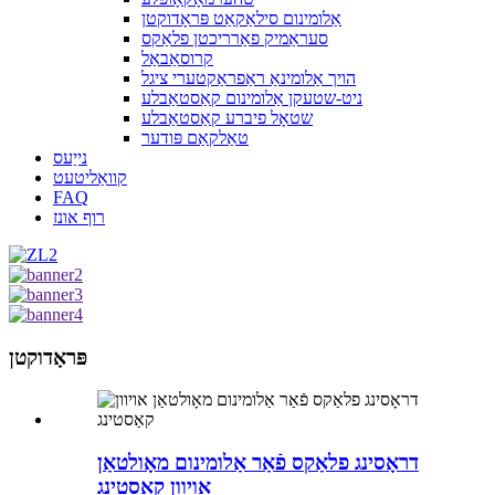
אַלומינום סילאַקאַט פּראָדוקטן
סעראַמיק פאַרריכטן פלאַקס
קרוסאַבאַל
הויך אַלומינאַ ראַפראַקטערי ציגל
ניט-שטעקן אַלומינום קאַסטאַבלע
שטאָל פיברע קאַסטאַבלע
טאַלקאַם פּודער
נייַעס
קוואַליטעט
FAQ
רוף אונז
פּראָדוקטן
דראָסינג פלאַקס פֿאַר אַלומינום מאָולטאַן
אויוון קאַסטינג